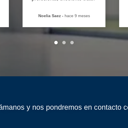
Noelia Saez
-
hace 9 meses
ámanos y nos pondremos en contacto c