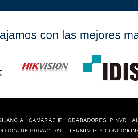
ajamos con las mejores m
GILANCIA
CAMARAS IP
GRABADORES IP NVR
A
OLÍTICA DE PRIVACIDAD
TÉRMINOS Y CONDICION