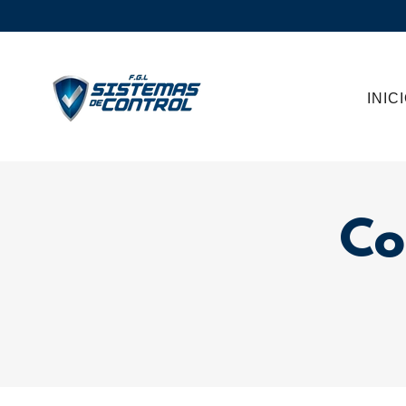
INIC
Co