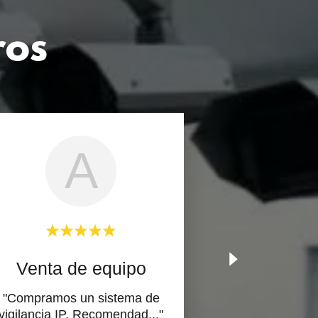
ros
A
Venta de equipo
"Compramos un sistema de
vigilancia IP, Recomendad
..."